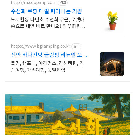
http://m.coupang.com
광고
수선화 쿠팡 매일 피어나는 기쁨
노지월동 다년초 수선화 구근, 로켓배
송으로 내일 바로 만나요! 와우회원 무
료배송과 30일 반품! 싱그러운 봄꽃 수
선화 쿠팡에서.
https://www.bglamping.co.kr
광고
신안 바다전망 글램핑 리뉴얼 오
픈!
불멍, 캠프닉, 야경명소, 감성캠핑, 커
플여행, 가족여행, 갯벌체험