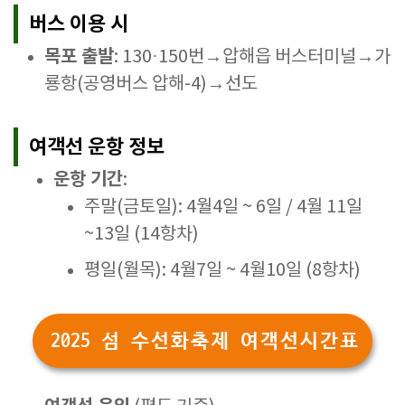
버스 이용 시
목포 출발
: 130·150번→압해읍 버스터미널→가
룡항(공영버스 압해-4)→선도
여객선 운항 정보
운항 기간
:
주말(금토일): 4월4일 ~ 6일 / 4월 11일
~13일 (14항차)
평일(월목): 4월7일 ~ 4월10일 (8항차)
2025 섬 수선화축제 여객선시간표