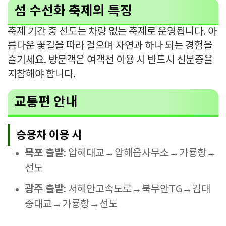
섬 수선화 축제의 특징
축제 기간 중 선도는 차량 없는 축제로 운영됩니다. 아
름다운 꽃길을 따라 걸으며 자연과 하나 되는 경험을
즐기세요. 방문객은 여객선 이용 시 반드시 신분증을
지참해야 합니다.
교통편 안내
승용차 이용 시
목포 출발
: 압해대교→압해읍사무소→가룡항→
선도
광주 출발
: 서해안고속도로→북무안TG→김대
중대교→가룡항→선도