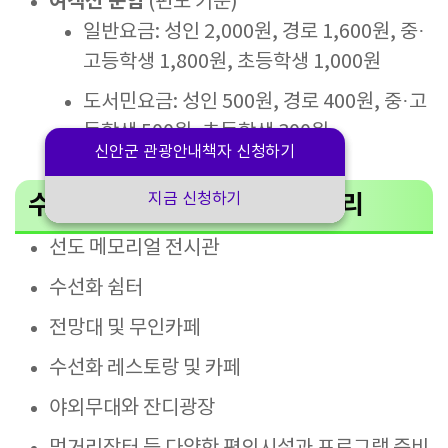
여객선 운임
(편도 기준)
일반요금: 성인 2,000원, 경로 1,600원, 중·
고등학생 1,800원, 초등학생 1,000원
도서민요금: 성인 500원, 경로 400원, 중·고
등학생 500원, 초등학생 300원
신안군 관광안내책자 신청하기
수선화정원 내 시설 및 즐길거리
지금 신청하기
선도 메모리얼 전시관
수선화 쉼터
전망대 및 무인카페
수선화 레스토랑 및 카페
야외무대와 잔디광장