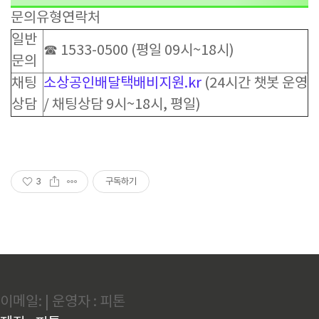
문의유형연락처
일반
☎ 1533-0500 (평일 09시~18시)
문의
채팅
소상공인배달택배비지원.kr
(24시간 챗봇 운영
상담
/ 채팅상담 9시~18시, 평일)
3
구독하기
이메일: | 운영자 : 피톤