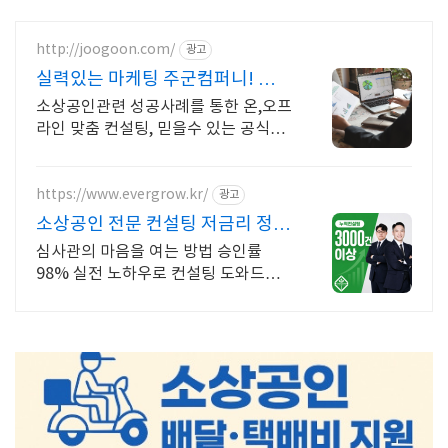
http://joogoon.com/
광고
실력있는 마케팅 주군컴퍼니! 광고
성과는 톡톡히!
소상공인관련 성공사례를 통한 온,오프
라인 맞춤 컨설팅, 믿을수 있는 공식대
행사
https://www.evergrow.kr/
광고
소상공인 전문 컨설팅 저금리 정책
자금 지금 신청
심사관의 마음을 여는 방법 승인률
98% 실전 노하우로 컨설팅 도와드립
니다 승인율 97.8%, 정책자금 전화 한
통으로 확인 가능합니다 !